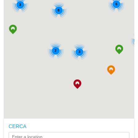
6
3
8
2
3
CERCA