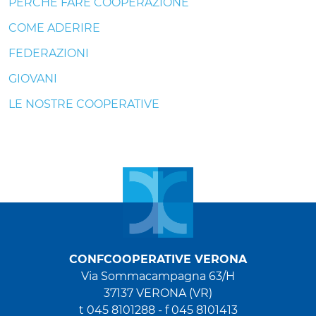
PERCHÉ FARE COOPERAZIONE
COME ADERIRE
FEDERAZIONI
GIOVANI
LE NOSTRE COOPERATIVE
CONFCOOPERATIVE VERONA
Via Sommacampagna 63/H
37137 VERONA (VR)
t 045 8101288
-
f 045 8101413